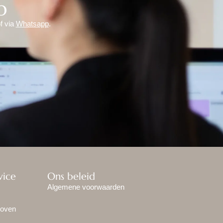
p
f via
Whatsapp
.
vice
Ons beleid
Algemene voorwaarden
hoven