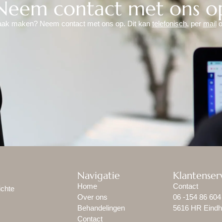
Neem contact met ons o
raak maken? Neem contact met ons op. Dit kan
telefonisch
, per
mail
o
Navigatie
Klantenser
Home
Contact
ichte
Over ons
06 -154 86 604
Behandelingen
5616 HR Eind
Contact