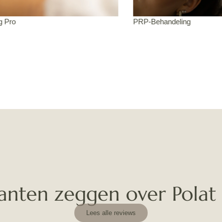
handeling
Microneedling
anten zeggen over Polat
Lees alle reviews