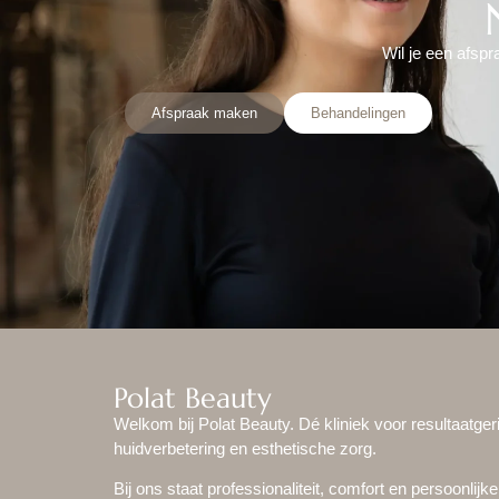
Wil je een afsp
Afspraak maken
Behandelingen
Polat Beauty
Welkom bij Polat Beauty. Dé kliniek voor resultaatger
huidverbetering en esthetische zorg.
Bij ons staat professionaliteit, comfort en persoonlijke