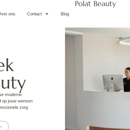
Polat Beauty
ver ons
Contact
Blog
ek
auty
 we moderne
md op jouw wensen
fessionele zorg
n