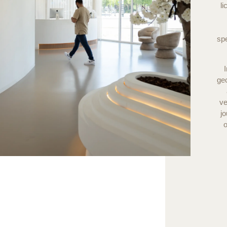
l
spe
gec
ve
jo
o