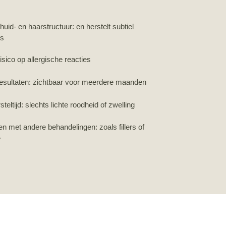
huid- en haarstructuur: en herstelt subtiel
es
risico op allergische reacties
resultaten: zichtbaar voor meerdere maanden
teltijd: slechts lichte roodheid of zwelling
n met andere behandelingen: zoals fillers of
e