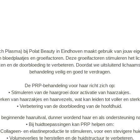
ch Plasma) bij Polat Beauty in Eindhoven maakt gebruik van jouw
eig
n bloedplaatjes en groeifactoren. Deze groeifactoren stimuleren het 
ken en de doorbloeding te verbeteren
. Doordat we uitsluitend lichaam
behandeling veilig en goed te verdragen.
De PRP-behandeling voor haar richt zich op:
• Stimuleren van de haargroei
door activatie van haarzakjes.
erken van haarzakjes en haarvezels
, wat kan leiden tot voller en ster
• Verbetering van de doorbloeding van de hoofdhuid.
j
beginnende haaruitval, dunner wordend haar
en als ondersteuning na
•
Bij huidtoepassingen kan PRP helpen om:
•
Collageen- en elastineproductie te stimuleren, voor een stevigere hui
•
Volumeverlies te herstellen en de huidstructuur te verbeteren.