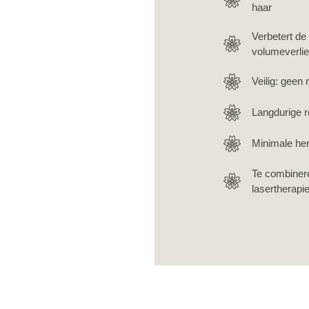
haar
Verbetert de 
volumeverli
Veilig: geen 
Langdurige 
Minimale hers
Te combinere
lasertherapi