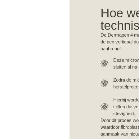
Hoe we
techni
De Dermapen 4 maa
de pen verticaal d
aanbrengt.
Deze microwo
sluiten al n
Zodra de mic
herstelproce
Hierbij word
cellen die v
stevigheid.
Door dit proces wo
waardoor fibroblast
aanmaak van nieuw