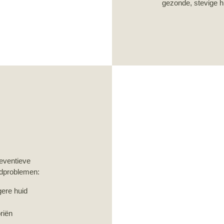
gezonde, stevige h
eventieve
idproblemen:
gere huid
riën