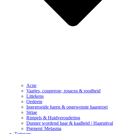
Acne
Vaatjes, couperose, rosacea & roodheid
Littekens
Oedeem
Ingegroeide haren & ongewenste haargroei
Striae
Rimpels & Huidveroudering
Dunner wordend haar & kaalheid / Haaruitval
Pigment/ Melasma
Tarieven