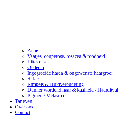
Acne
Vaatjes, couperose, rosacea & roodheid
Littekens
Oedeem
Ingegroeide haren & ongewenste haargroei
Striae
Rimpels & Huidveroudering
Dunner wordend haar & kaalheid / Haaruitval
Pigment/ Melasma
Tarieven
Over ons
Contact