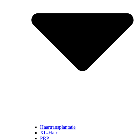
Haartransplantatie
XL-Hair
PRP