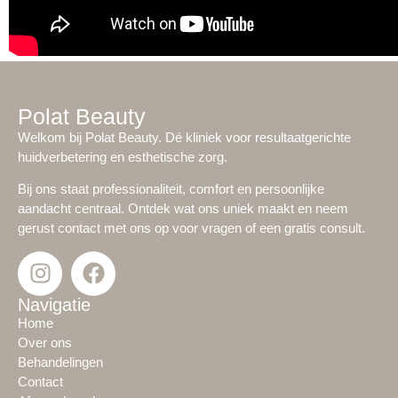
Polat Beauty
Welkom bij Polat Beauty. Dé kliniek voor resultaatgerichte
huidverbetering en esthetische zorg.
Bij ons staat professionaliteit, comfort en persoonlijke
aandacht centraal. Ontdek wat ons uniek maakt en neem
gerust contact met ons op voor vragen of een gratis consult.
Navigatie
Home
Over ons
Behandelingen
Contact